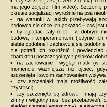
czy szczenięta są razem z matką, możem
ma jego zdjęcie, film video). Szczenię
okresie socjalizacji wyrośnie na psa nieuf
na warunki w jakich przebywają szcz
hodowca nie chce ich pokazać – coś jest n
by oglądać cały miot – w dobrym mioc
budową i temperamentem (jedynie ich 
siebie podobne i zachowują się podobnie 
nie potrafi ich rozróżnić i powiedzi
charakteru poszczególnych psiaków dobr
na zachowanie i wygląd matki (w sto
momencie ważniejsza niż ojciec, gd
szczenięta i swoim zachowaniem wpływa 
czy szczeniaki mają możliwość zała
czystości)
czy szczenięta są zdrowe - mają czys
zimny i wilgotny nos, bez przebarwień, 
śladów ciemnej woszczyny), elastyczną i 