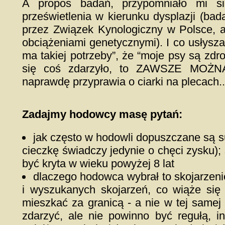
A propos badań, przypomniało mi si
prześwietlenia w kierunku dysplazji (ba
przez Związek Kynologiczny w Polsce, ac
obciążeniami genetycznymi). I co usłysza
ma takiej potrzeby”, że “moje psy są zdr
się coś zdarzyło, to ZAWSZE MOŻN
naprawdę przyprawia o ciarki na plecach..
Zadajmy hodowcy masę pytań:
jak często w hodowli dopuszczane są su
cieczkę świadczy jedynie o chęci zysku); 
być kryta w wieku powyżej 8 lat
dlaczego hodowca wybrał to skojarzeni
i wyszukanych skojarzeń, co wiąże się
mieszkać za granicą - a nie w tej samej
zdarzyć, ale nie powinno być regułą, i