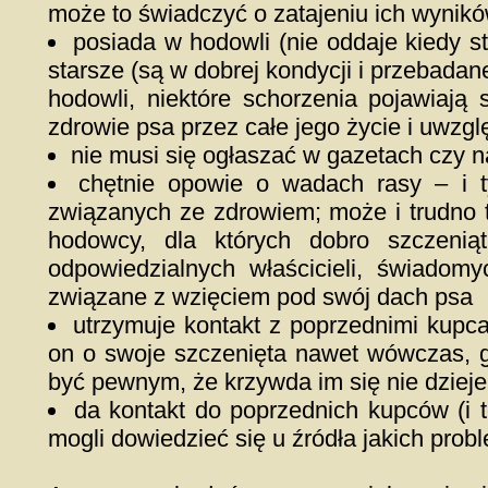
może to świadczyć o zatajeniu ich wynik
posiada w hodowli (nie oddaje kiedy st
starsze (są w dobrej kondycji i przebadan
hodowli, niektóre schorzenia pojawiają
zdrowie psa przez całe jego życie i uwzg
nie musi się ogłaszać w gazetach czy 
chętnie opowie o wadach rasy – i t
związanych ze zdrowiem; może i trudno ta
hodowcy, dla których dobro szczeniąt
odpowiedzialnych właścicieli, świadom
związane z wzięciem pod swój dach psa
utrzymuje kontakt z poprzednimi kupc
on o swoje szczenięta nawet wówczas, 
być pewnym, że krzywda im się nie dzieje
da kontakt do poprzednich kupców (i 
mogli dowiedzieć się u źródła jakich pr