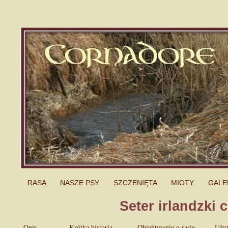
RASA
NASZE PSY
SZCZENIĘTA
MIOTY
GALE
Seter irlandzki 
Opis
Krótka historia
Obiektywnie o rasie
Uży