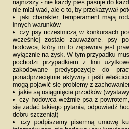
najniższy - nie każdy pies pasuje do każd
nie miał wad, ale o to, by przekazywał po
jaki charakter, temperament mają rod
innych warunków
czy psy uczestniczą w konkursach posł
wcześniej zostało zauważone, psy po
hodowca, który im to zapewnia jest pr
wyłącznie na zysk. W tym przypadku mus
pochodzi przypadkiem z linii użytkow
zakodowane predyspozycje do pra
ponadprzeciętnie aktywny i jeśli właścic
mogą pojawić się problemy z zachowan
jakie są osiągnięcia przodków (wystawy
czy hodowca weźmie psa z powrotem, 
się zadać takiego pytania, odpowiedź hod
dobru szczeniąt)
czy podpiszemy pisemną umowę ku