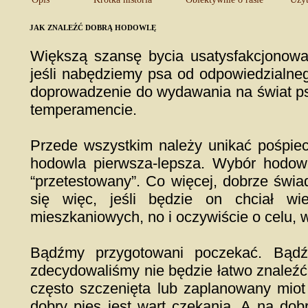
JAK ZNALEŹĆ DOBRĄ HODOWLĘ
Większą szansę bycia usatysfakcjonow
jeśli nabędziemy psa od odpowiedzialneg
doprowadzenie do wydawania na świat psó
temperamencie.
Przede wszystkim należy unikać pośpiec
hodowla pierwsza-lepsza. Wybór hodow
“przetestowany”. Co więcej, dobrze świ
się więc, jeśli będzie on chciał w
mieszkaniowych, no i oczywiście o celu,
Bądźmy przygotowani poczekać. Bądź
zdecydowaliśmy nie będzie łatwo znaleźć
często szczenięta lub zaplanowany miot
dobry pies jest wart czekania. A na dob