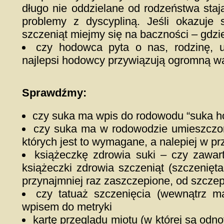
długo nie oddzielane od rodzeństwa stają
problemy z dyscypliną. Jeśli okazuje
szczeniąt miejmy się na baczności – gdzi
czy hodowca pyta o nas, rodzinę, up
najlepsi hodowcy przywiązują ogromną wag
Sprawdźmy:
czy suka ma wpis do rodowodu “suka 
czy suka ma w rodowodzie umieszczon
których jest to wymagane, a nalepiej w p
książeczkę zdrowia suki – czy zawart
książeczki zdrowia szczeniąt (szczeni
przynajmniej raz zaszczepione, od szczep
czy tatuaż szczenięcia (wewnątrz m
wpisem do metryki
kartę przeglądu miotu (w której są odn