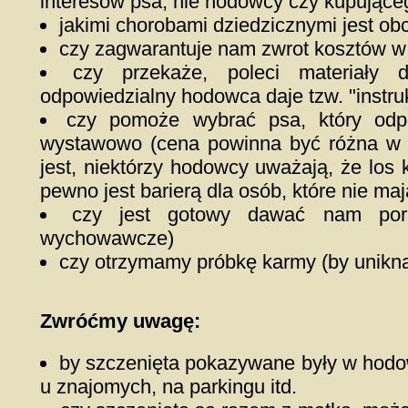
interesów psa, nie hodowcy czy kupujące
jakimi chorobami dziedzicznymi jest obc
czy zagwarantuje nam zwrot kosztów w
czy przekaże, poleci materiały 
odpowiedzialny hodowca daje tzw. "instru
czy pomoże wybrać psa, który odp
wystawowo (cena powinna być różna w z
jest, niektórzy hodowcy uważają, że los
pewno jest barierą dla osób, które nie m
czy jest gotowy dawać nam pora
wychowawcze)
czy otrzymamy próbkę karmy (by unikn
Zwróćmy uwagę:
by szczenięta pokazywane były w hodow
u znajomych, na parkingu itd.