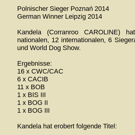
Polnischer Sieger Poznań 2014
German Winner Leipzig 2014
Kandela (Corranroo CAROLINE) hat
nationalen, 12 internationalen, 6 Sieg
und World Dog Show.
Ergebnisse:
16 x CWC/CAC
6 x CACIB
11 x BOB
1 x BIS III
1 x BOG II
1 x BOG III
Kandela hat erobert folgende Titel: